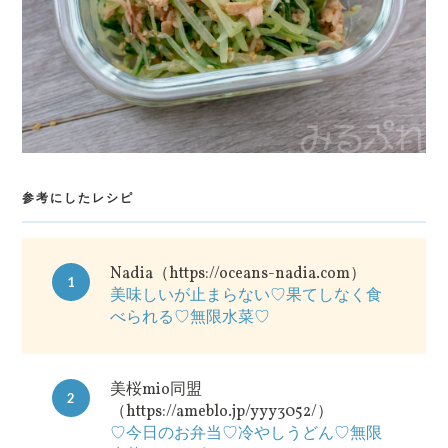
参考にしたレシピ
Nadia（https://oceans-nadia.com）
1
美味しいが止まらない♡果てしなく食
べられる♡無限水菜♡
美桜mio同盟
2
（https://ameblo.jp/yyy3052/）
♡今日のお弁当♡冷やしうどん♡無限