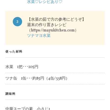
水菜♡レシピあり♡
【水菜の茹で方の参考にどうぞ】
3
週末の作り置きレシピ
（https://mayukitchen.com）
ツナマヨ水菜
使った材料
水菜 1把･･･105円
ツナ缶 1缶･･･約85円（4缶/338円）
調味料
中華スープの素 小さじ1