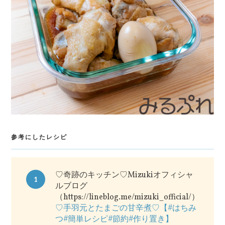
参考にしたレシピ
♡奇跡のキッチン♡Mizukiオフィシャ
1
ルブログ
（https://lineblog.me/mizuki_official/）
♡手羽元とたまごの甘辛煮♡【#はちみ
つ#簡単レシピ#節約#作り置き】