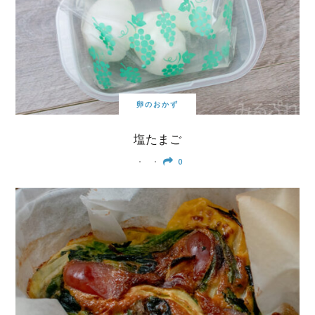
卵のおかず
塩たまご
0