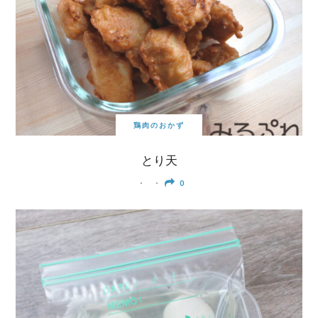
鶏肉のおかず
とり天
0